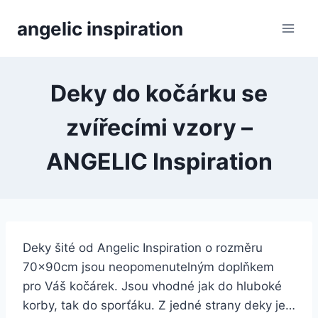
Přeskočit
angelic inspiration
na
obsah
Deky do kočárku se
zvířecími vzory –
ANGELIC Inspiration
Deky šité od Angelic Inspiration o rozměru
70x90cm jsou neopomenutelným doplňkem
pro Váš kočárek. Jsou vhodné jak do hluboké
korby, tak do sporťáku. Z jedné strany deky je…