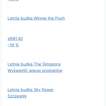
Letnia budka Winnie the Pooh
zł581,82
–16 %
Letnia budka The Simpsons
Wyświetlić więcej produktów
Letnia budka Sky flower
Szczegóły