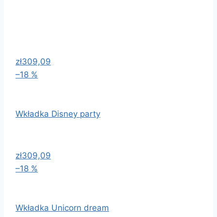
zł309,09
–18 %
Wkładka Disney party
zł309,09
–18 %
Wkładka Unicorn dream