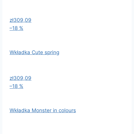
zł309,09
–18 %
Wkładka Cute spring
zł309,09
–18 %
Wkładka Monster in colours