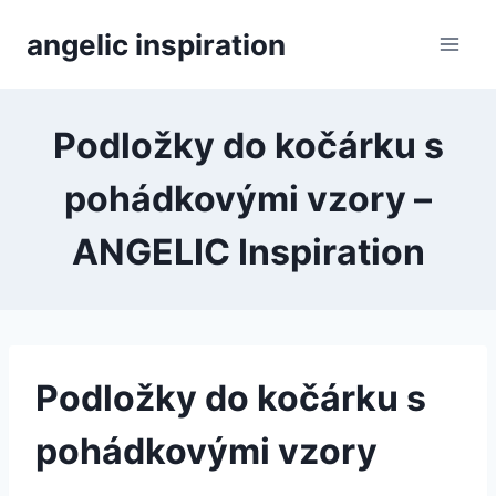
Přeskočit
angelic inspiration
na
obsah
Podložky do kočárku s
pohádkovými vzory –
ANGELIC Inspiration
Podložky do kočárku s
pohádkovými vzory