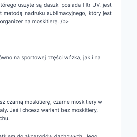
rego uszyte są daszki posiada filtr UV, jest
t metodą nadruku sublimacyjnego, który jest
rganizer na moskitierę. /p>
no na sportowej części wózka, jak i na
sz czarną moskitierę, czarne moskitiery w
ły. Jeśli chcesz wariant bez moskitiery,
chu.
odatkiem do akcesoriów dachowych. Jego