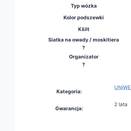
Typ wózka
Kolor podszewki
Kšilt
Siatka na owady / moskitiera
?
Organizator
?
UNIWE
Kategoria
:
2 lata
Gwarancja
: