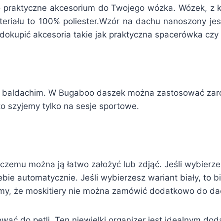
o praktyczne akcesorium do Twojego wózka. Wózek, z któ
eriału to 100% poliester.Wzór na dachu nanoszony jes
okupić akcesoria takie jak praktyczna spacerówka czy o
ć baldachim. W Bugaboo daszek można zastosować zarów
o szyjemy tylko na sesje sportowe.
 czemu można ją łatwo założyć lub zdjąć. Jeśli wybierze
ie automatycznie. Jeśli wybierzesz wariant biały, to bia
emy, że moskitiery nie można zamówić dodatkowo do da
ać do pętli. Ten niewielki organizer jest idealnym d