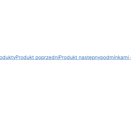
rodukty
Produkt poprzedni
Produkt następny
podmínkami 