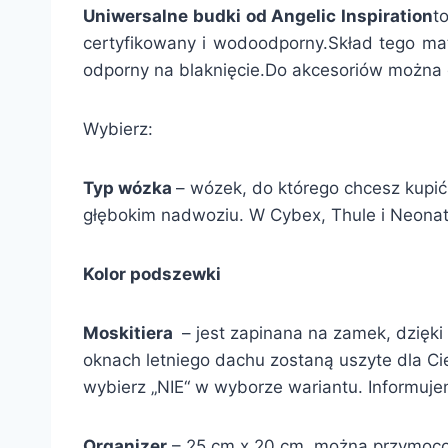
Uniwersalne budki od Angelic Inspiration
t
certyfikowany i wodoodporny.Skład tego mat
odporny na blaknięcie.Do akcesoriów można d
Wybierz:
Typ wózka
– wózek, do którego chcesz kupi
głębokim nadwoziu. W Cybex, Thule i Neonat
Kolor podszewki
Moskitiera
– jest zapinana na zamek, dzięki
oknach letniego dachu zostaną uszyte dla Cieb
wybierz „NIE“ w wyborze wariantu. Informuj
Organizer
– 25 cm x 20 cm, można przymocow