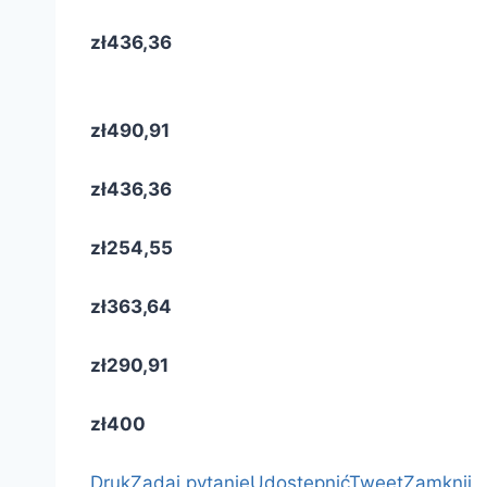
zł436,36
zł490,91
zł436,36
zł254,55
zł363,64
zł290,91
zł400
Druk
Zadaj pytanie
Udostępnić
Tweet
Zamknij