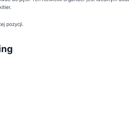
tier.
ej pozycji.
ing