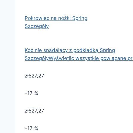
Pokrowiec na nóžki Spring
Szczegóły
Koc nie spadający z podkładką Spring
Szczegóły
Wyświetlić wszystkie powiązane p
zł527,27
–17 %
zł527,27
–17 %