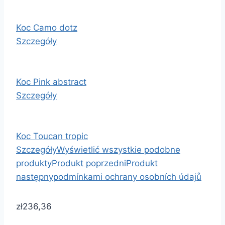
Koc Camo dotz
Szczegóły
Koc Pink abstract
Szczegóły
Koc Toucan tropic
Szczegóły
Wyświetlić wszystkie podobne
produkty
Produkt poprzedni
Produkt
następny
podmínkami ochrany osobních údajů
zł236,36