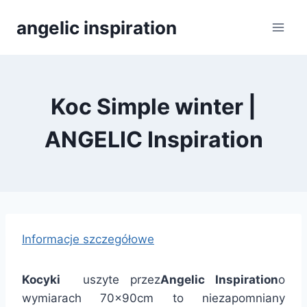
Přeskočit
angelic inspiration
na
obsah
Koc Simple winter |
ANGELIC Inspiration
Informacje szczegółowe
Kocyki
uszyte przez
Angelic Inspiration
o
wymiarach 70x90cm to niezapomniany