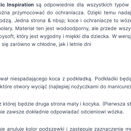
ic Inspiration
są odpowiednie dla wszystkich typów 
ożna przymocować do ochraniacza. Dzięki temu nadaj
hodzą. Jedna strona & nbsp; koce i ochraniacze to wóz
olary. Materiał ten jest wodoodporny, ale przede wszy
ysoft, który jest wygodny i miękki dla dziecka. W wer
 się zarówno w chłodne, jak i letnie dni
ał niespadającego koca z podkładką. Podkładki będą 
 które otwory wyciąć (najlepiej nożyczkami do manicure)
 której będzie druga strona maty i kocyka. (Pierwsza
nie zawsze dokładnie odpowiadać odcieniowi wózka.
e anuluje kolor podszewki i zastępuje zaznaczenie m