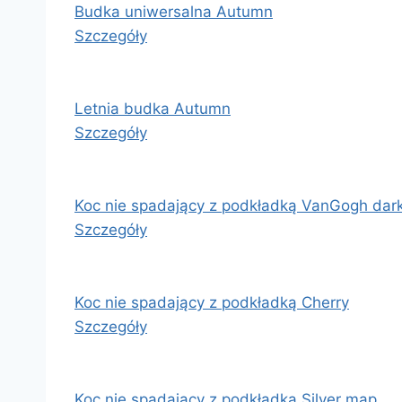
Budka uniwersalna Autumn
Szczegóły
Letnia budka Autumn
Szczegóły
Koc nie spadający z podkładką VanGogh dar
Szczegóły
Koc nie spadający z podkładką Cherry
Szczegóły
Koc nie spadający z podkładką Silver map