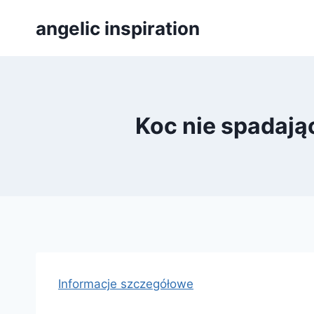
Přeskočit
angelic inspiration
na
obsah
Koc nie spadają
Informacje szczegółowe