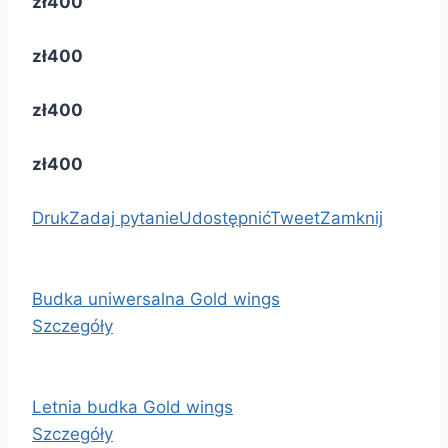
zł400
zł400
zł400
zł400
Druk
Zadaj pytanie
Udostępnić
Tweet
Zamknij
Budka uniwersalna Gold wings
Szczegóły
Letnia budka Gold wings
Szczegóły