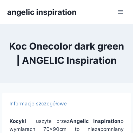
Přeskočit
angelic inspiration
na
obsah
Koc Onecolor dark green
| ANGELIC Inspiration
Informacje szczegółowe
Kocyki
uszyte przez
Angelic Inspiration
o
wymiarach 70x90cm to niezapomniany