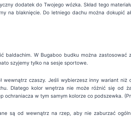
tyczny dodatek do Twojego wózka. Skład tego materiał
rny na blaknięcie. Do letniego dachu można dokupić ak
pić baldachim. W Bugaboo budku można zastosować za
to szyjemy tylko na sesje sportowe.
iał wewnątrz czaszy. Jeśli wybierzesz inny wariant ni
achu. Dlatego kolor wnętrza nie może różnić się od 
 ochraniacza w tym samym kolorze co podszewka. (Przy
ane są od wewnątrz na rzep, aby nie zaburzać ogól