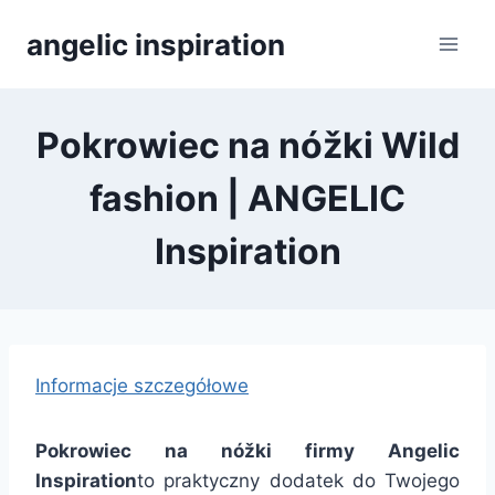
Přeskočit
angelic inspiration
na
obsah
Pokrowiec na nóžki Wild
fashion | ANGELIC
Inspiration
Informacje szczegółowe
Pokrowiec na nóžki firmy Angelic
Inspiration
to praktyczny dodatek do Twojego