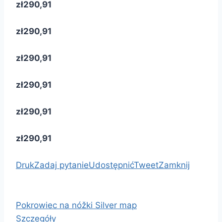
zł290,91
zł290,91
zł290,91
zł290,91
zł290,91
zł290,91
Druk
Zadaj pytanie
Udostępnić
Tweet
Zamknij
Pokrowiec na nóžki Silver map
Szczegóły