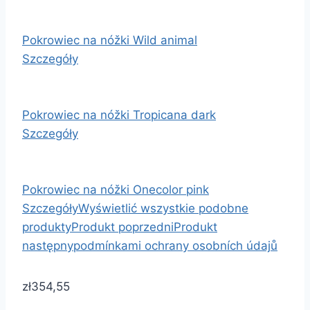
Pokrowiec na nóžki Wild animal
Szczegóły
Pokrowiec na nóžki Tropicana dark
Szczegóły
Pokrowiec na nóžki Onecolor pink
Szczegóły
Wyświetlić wszystkie podobne
produkty
Produkt poprzedni
Produkt
następny
podmínkami ochrany osobních údajů
zł354,55