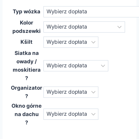
Typ wózka
Kolor
podszewki
Kšilt
Siatka na
owady /
moskitiera
?
Organizator
?
Okno górne
na dachu
?