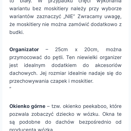
to biały. W przypadku chęci wykonania
wariantu bez moskitiery należy przy wyborze
wariantów zaznaczyć „NIE” Zwracamy uwagę,
że moskitiery nie można zamówić dodatkowo z
budki.
Organizator
– 25cm x 20cm, można
przymocować do pętli. Ten niewielki organizer
jest idealnym dodatkiem do akcesoriów
dachowych. Jej rozmiar idealnie nadaje się do
przechowywania czapek i moskitier.
”
Okienko górne
– tzw. okienko peekaboo, które
pozwala zobaczyć dziecko w wózku. Okna te
są podobne do dachów bezpośrednio od
producenta wózka.