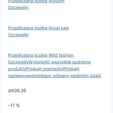
Przedłużana budka Autumn
Szczegóły
Przedłużana budka Royal bee
Szczegóły
Przedłużana budka Wild fashion
Szczegóły
Wyświetlić wszystkie podobne
produkty
Produkt poprzedni
Produkt
następny
podmínkami ochrany osobních údajů
zł436,36
–17 %