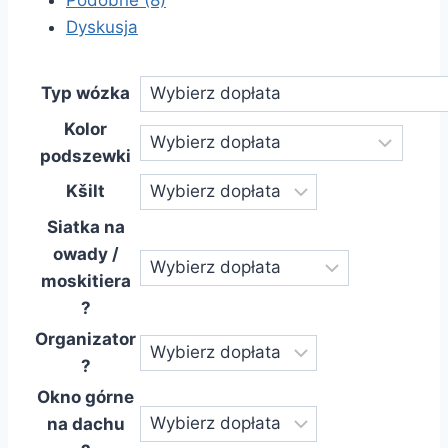
Podobne (8)
Dyskusja
Typ wózka
Kolor
podszewki
Kšilt
Siatka na
owady /
moskitiera
?
Organizator
?
Okno górne
na dachu