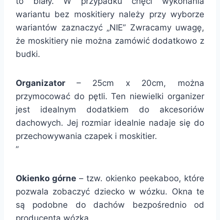
to biały. W przypadku chęci wykonania
wariantu bez moskitiery należy przy wyborze
wariantów zaznaczyć „NIE” Zwracamy uwagę,
że moskitiery nie można zamówić dodatkowo z
budki.
Organizator
– 25cm x 20cm, można
przymocować do pętli. Ten niewielki organizer
jest idealnym dodatkiem do akcesoriów
dachowych. Jej rozmiar idealnie nadaje się do
przechowywania czapek i moskitier.
”
Okienko górne
– tzw. okienko peekaboo, które
pozwala zobaczyć dziecko w wózku. Okna te
są podobne do dachów bezpośrednio od
producenta wózka.