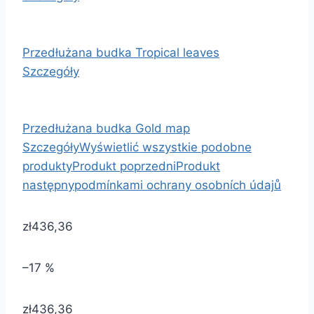
Przedłużana budka Tropical leaves
Szczegóły
Przedłużana budka Gold map
Szczegóły
Wyświetlić wszystkie podobne
produkty
Produkt poprzedni
Produkt
następny
podmínkami ochrany osobních údajů
zł436,36
–17 %
zł436,36