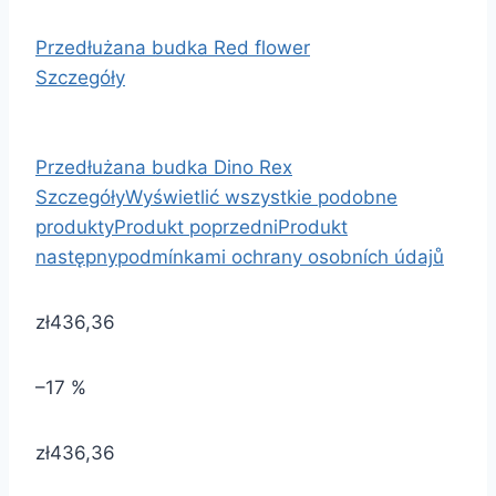
Przedłużana budka Red flower
Szczegóły
Przedłużana budka Dino Rex
Szczegóły
Wyświetlić wszystkie podobne
produkty
Produkt poprzedni
Produkt
następny
podmínkami ochrany osobních údajů
zł436,36
–17 %
zł436,36