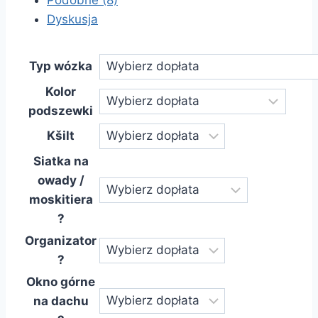
Podobne (8)
Dyskusja
Typ wózka
Kolor
podszewki
Kšilt
Siatka na
owady /
moskitiera
?
Organizator
?
Okno górne
na dachu