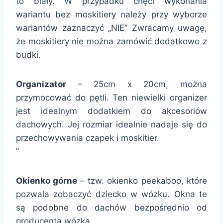
to biały. W przypadku chęci wykonania
wariantu bez moskitiery należy przy wyborze
wariantów zaznaczyć „NIE” Zwracamy uwagę,
że moskitiery nie można zamówić dodatkowo z
budki.
Organizator
– 25cm x 20cm, można
przymocować do pętli. Ten niewielki organizer
jest idealnym dodatkiem do akcesoriów
dachowych. Jej rozmiar idealnie nadaje się do
przechowywania czapek i moskitier.
”
Okienko górne
– tzw. okienko peekaboo, które
pozwala zobaczyć dziecko w wózku. Okna te
są podobne do dachów bezpośrednio od
producenta wózka.